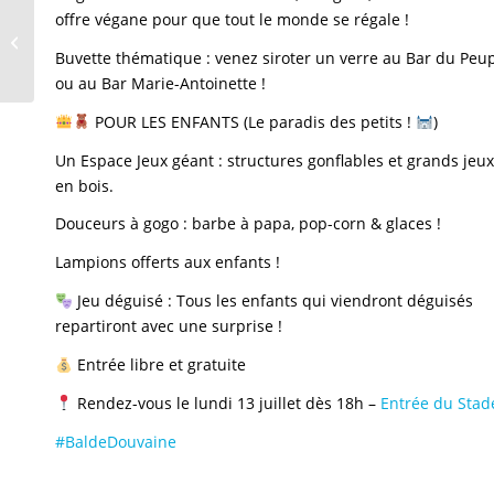
Les Nuits de Servette
offre végane pour que tout le monde se régale !
2026 : « La cuisse du
Buvette thématique : venez siroter un verre au Bar du Peu
Steward »
ou au Bar Marie-Antoinette !
POUR LES ENFANTS (Le paradis des petits !
)
Un Espace Jeux géant : structures gonflables et grands jeux
en bois.
Douceurs à gogo : barbe à papa, pop-corn & glaces !
Lampions offerts aux enfants !
Jeu déguisé : Tous les enfants qui viendront déguisés
repartiront avec une surprise !
Entrée libre et gratuite
Rendez-vous le lundi 13 juillet dès 18h –
Entrée du Stad
#BaldeDouvaine