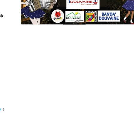
ple
e
!