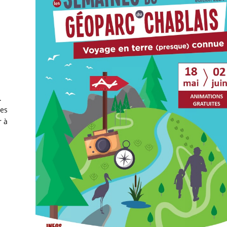
.
tes
r à