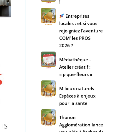
!
Entreprises
locales : et si vous
rejoigniez l’aventure
COM’ les PROS
2026 ?
Médiathèque –
Atelier créatif :
« pique-fleurs »
Milieux naturels –
Espèces à enjeux
pour la santé
Thonon
RTS
Agglomération lance
une aide à l’achat de