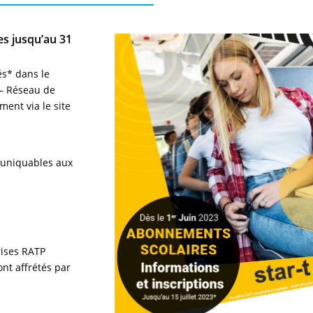
es jusqu’au 31
és* dans le
 – Réseau de
ment via le site
muniquables aux
rises RATP
ont affrétés par