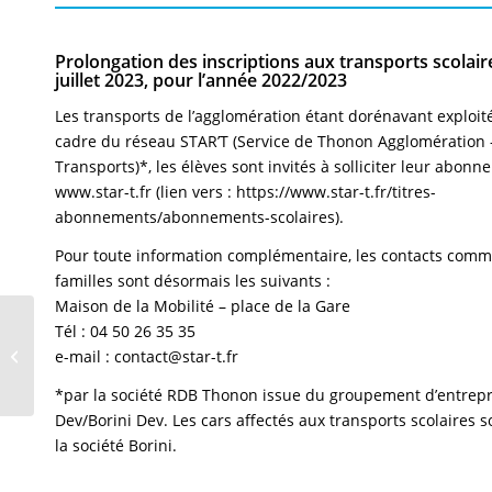
Prolongation des inscriptions aux transports scolair
juillet 2023, pour l’année 2022/2023
Les transports de l’agglomération étant dorénavant exploit
cadre du réseau STAR’T (Service de Thonon Agglomération
Transports)*, les élèves sont invités à solliciter leur abonne
www.star-t.fr (lien vers : https://www.star-t.fr/titres-
abonnements/abonnements-scolaires).
Pour toute information complémentaire, les contacts com
familles sont désormais les suivants :
Maison de la Mobilité – place de la Gare
Tél : 04 50 26 35 35
alerte sécheresse
e-mail : contact@star-t.fr
renforcée niveau 3/4
*par la société RDB Thonon issue du groupement d’entrep
Dev/Borini Dev. Les cars affectés aux transports scolaires s
la société Borini.