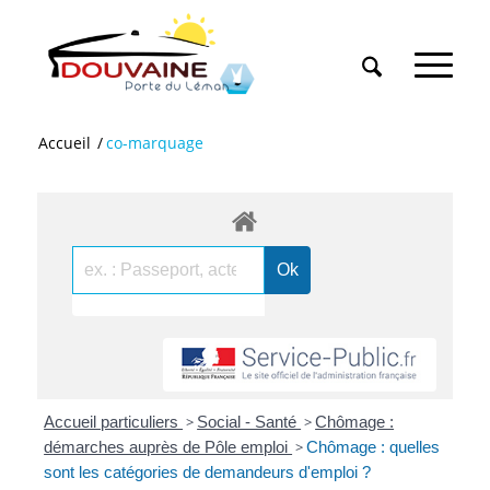
Accueil
/
co-marquage
Accueil particuliers
>
Social - Santé
>
Chômage :
démarches auprès de Pôle emploi
>
Chômage : quelles
sont les catégories de demandeurs d'emploi ?