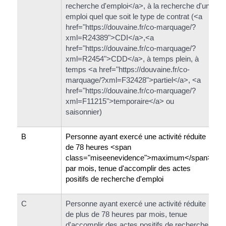
recherche d'emploi</a>, à la recherche d'un
emploi quel que soit le type de contrat (<a
href="https://douvaine.fr/co-marquage/?
xml=R24389">CDI</a>,<a
href="https://douvaine.fr/co-marquage/?
xml=R2454">CDD</a>, à temps plein, à
temps <a href="https://douvaine.fr/co-
marquage/?xml=F32428">partiel</a>, <a
href="https://douvaine.fr/co-marquage/?
xml=F11215">temporaire</a> ou
saisonnier)
B
Personne ayant exercé une activité réduite
de 78 heures <span
class="miseenevidence">maximum</span>
par mois, tenue d'accomplir des actes
positifs de recherche d'emploi
C
Personne ayant exercé une activité réduite
de plus de 78 heures par mois, tenue
d'accomplir des actes positifs de recherche