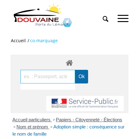
Accueil
/
co-marquage
Accueil particuliers
>
Papiers - Citoyenneté - Élections
>
Nom et prénom
>
Adoption simple : conséquence sur
le nom de famille