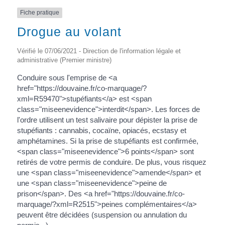
Fiche pratique
Drogue au volant
Vérifié le 07/06/2021 - Direction de l'information légale et
administrative (Premier ministre)
Conduire sous l'emprise de <a
href="https://douvaine.fr/co-marquage/?
xml=R59470">stupéfiants</a> est <span
class="miseenevidence">interdit</span>. Les forces de
l'ordre utilisent un test salivaire pour dépister la prise de
stupéfiants : cannabis, cocaïne, opiacés, ecstasy et
amphétamines. Si la prise de stupéfiants est confirmée,
<span class="miseenevidence">6 points</span> sont
retirés de votre permis de conduire. De plus, vous risquez
une <span class="miseenevidence">amende</span> et
une <span class="miseenevidence">peine de
prison</span>. Des <a href="https://douvaine.fr/co-
marquage/?xml=R2515">peines complémentaires</a>
peuvent être décidées (suspension ou annulation du