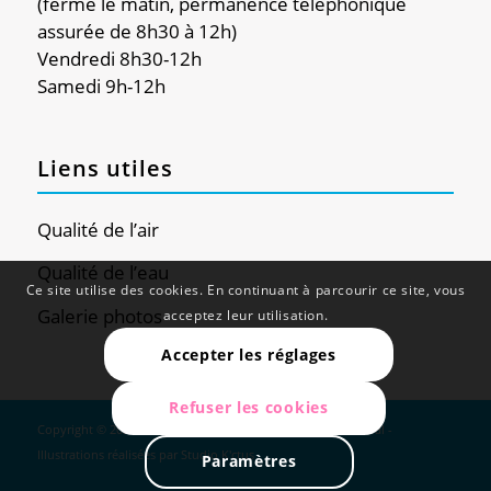
(fermé le matin, permanence téléphonique
assurée de 8h30 à 12h)
Vendredi 8h30-12h
Samedi 9h-12h
Liens utiles
Qualité de l’air
Qualité de l’eau
Ce site utilise des cookies. En continuant à parcourir ce site, vous
Galerie photos
acceptez leur utilisation.
Accepter les réglages
Refuser les cookies
Copyright © 2024 - Douvaine - Site réalisé par
Web Global
-
Illustrations réalisées par
Studio K'ctus
Paramètres