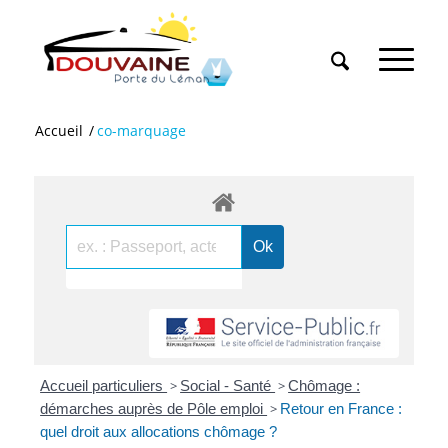
Accueil
/
co-marquage
Accueil particuliers
>
Social - Santé
>
Chômage :
démarches auprès de Pôle emploi
>
Retour en France :
quel droit aux allocations chômage ?