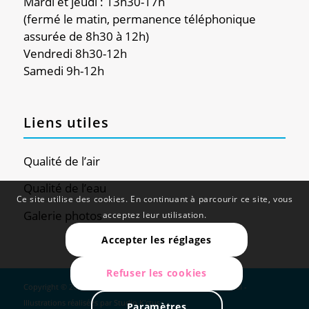
Mardi et jeudi : 13h30-17h
(fermé le matin, permanence téléphonique
assurée de 8h30 à 12h)
Vendredi 8h30-12h
Samedi 9h-12h
Liens utiles
Qualité de l’air
Qualité de l’eau
Ce site utilise des cookies. En continuant à parcourir ce site, vous
Galerie photos
acceptez leur utilisation.
Accepter les réglages
Refuser les cookies
Copyright © 2024 - Douvaine - Site réalisé par
Web Global
-
Illustrations réalisées par
Studio K'ctus
Paramètres