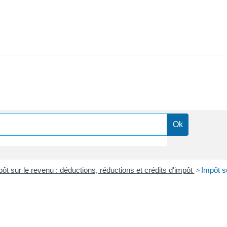
ôt sur le revenu : déductions, réductions et crédits d'impôt
>
Impôt s