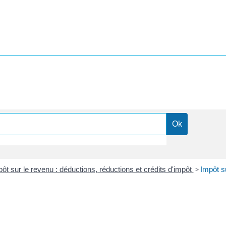
ôt sur le revenu : déductions, réductions et crédits d'impôt
>
Impôt s