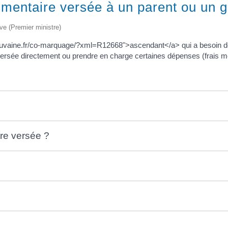
limentaire versée à un parent ou un 
ive (Premier ministre)
douvaine.fr/co-marquage/?xml=R12668">ascendant</a> qui a besoin de
 versée directement ou prendre en charge certaines dépenses (frais m
tre versée ?