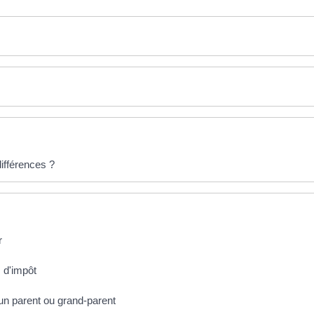
différences ?
r
s d'impôt
 un parent ou grand-parent