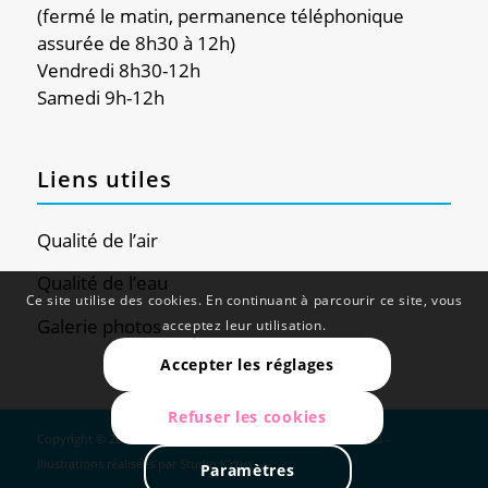
(fermé le matin, permanence téléphonique
assurée de 8h30 à 12h)
Vendredi 8h30-12h
Samedi 9h-12h
Liens utiles
Qualité de l’air
Qualité de l’eau
Ce site utilise des cookies. En continuant à parcourir ce site, vous
Galerie photos
acceptez leur utilisation.
Accepter les réglages
Refuser les cookies
Copyright © 2024 - Douvaine - Site réalisé par
Web Global
-
Illustrations réalisées par
Studio K'ctus
Paramètres