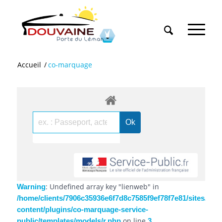
Accueil
/
co-marquage
: Undefined array key "lienweb" in
Warning
/home/clients/7906c35936e6f7d8c7585f9ef78f7e81/sites/douv
content/plugins/co-marquage-service-
on line
public/templates/models/r.php
3