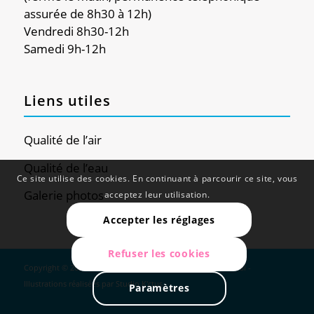
assurée de 8h30 à 12h)
Vendredi 8h30-12h
Samedi 9h-12h
Liens utiles
Qualité de l’air
Qualité de l’eau
Ce site utilise des cookies. En continuant à parcourir ce site, vous
Galerie photos
acceptez leur utilisation.
Accepter les réglages
Refuser les cookies
Copyright © 2024 - Douvaine - Site réalisé par
Web Global
-
Illustrations réalisées par
Studio K'ctus
Paramètres