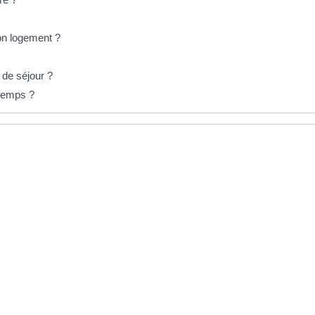
son logement ?
 de séjour ?
 temps ?