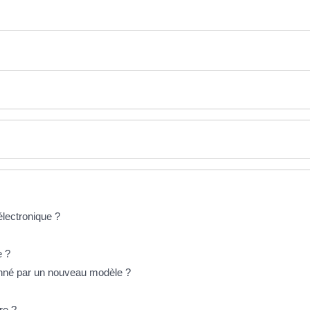
lectronique ?
e ?
onné par un nouveau modèle ?
re ?