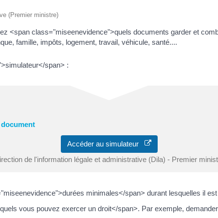
ive (Premier ministre)
dez <span class="miseenevidence">quels documents garder et combi
e, famille, impôts, logement, travail, véhicule, santé....
">simulateur</span> :
n document
Accéder au simulateur
rection de l'information légale et administrative (Dila) - Premier minis
"miseenevidence">durées minimales</span> durant lesquelles il est
lesquels vous pouvez exercer un droit</span>. Par exemple, demand