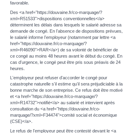
favorable.
Des <a href="https://douvaine.fr/co-marquage/?
xml=R51533">dispositions conventionnelles</a>
déterminent les délais dans lesquels le salarié adresse sa
demande de congé. En l'absence de dispositions prévues,
le salarié informe l'employeur (notamment par lettre <a
href="https://douvaine.fr/co-marquage/?
xml=R46090">RAR</a>) de sa volonté de bénéficier de
ce congé au moins 48 heures avant le début du congé. En
cas d'urgence, le congé peut être pris sous préavis de 24
heures.
L'employeur peut refuser d'accorder le congé pour
catastrophe naturelle s'il estime qu'il sera préjudiciable à la
bonne marche de son entreprise. Ce refus doit être motivé
et <a href="https://douvaine.fr/co-marquage/?
xml=R14732">notifié</a> au salarié et intervient après
consultation du <a href="https://douvaine.fr/co-
marquage/?xml=F34474">comité social et économique
(CSE)</a>.
Le refus de l'employeur peut être contesté devant le <a