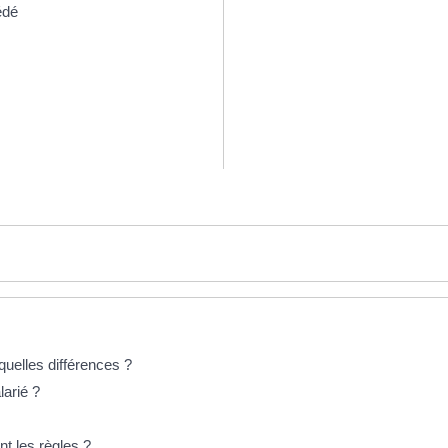
édé
 quelles différences ?
arié ?
nt les règles ?