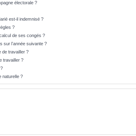
mpagne électorale ?
arié est-il indemnisé ?
règles ?
 calcul de ses congés ?
is sur l'année suivante ?
 de travailler ?
 travailler ?
 ?
e naturelle ?