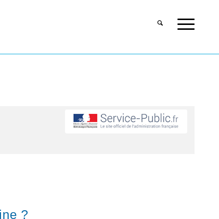
ine ?