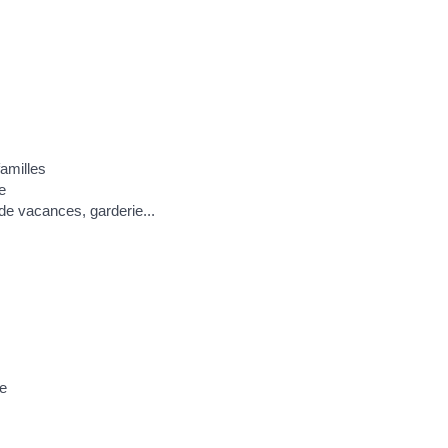
familles
e
 de vacances, garderie...
ce