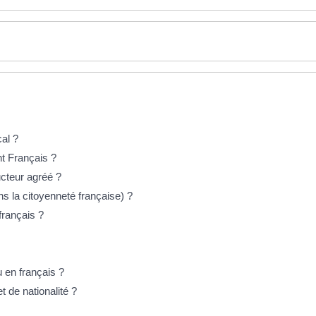
cal ?
t Français ?
cteur agréé ?
ns la citoyenneté française) ?
français ?
u en français ?
et de nationalité ?