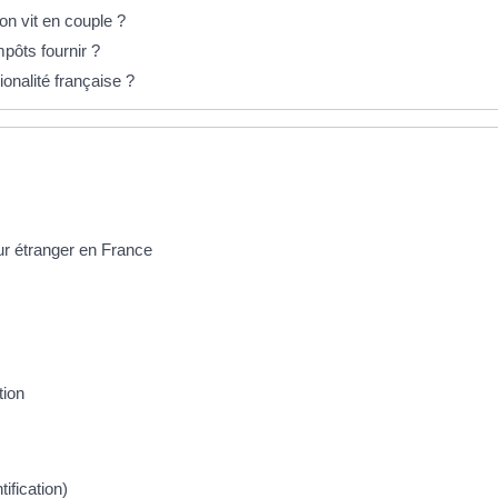
'on vit en couple ?
mpôts fournir ?
onalité française ?
our étranger en France
tion
ification)