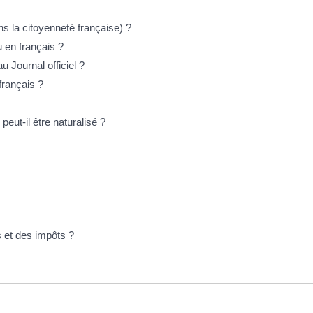
ns la citoyenneté française) ?
u en français ?
 Journal officiel ?
français ?
eut-il être naturalisé ?
s et des impôts ?