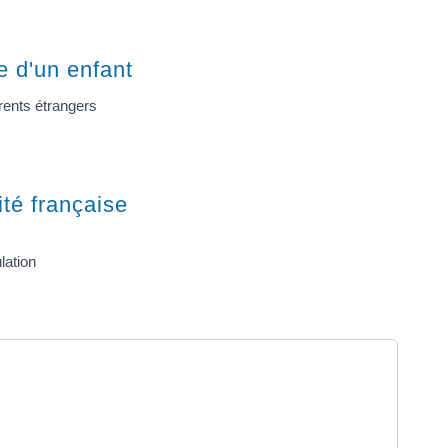
e d'un enfant
rents étrangers
ité française
lation